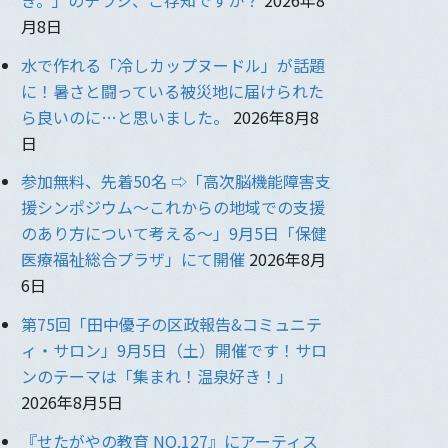
月8日
水で作れる「冷しカップヌードル」が話題
に！暑さと闘っている被災地に届けられた
ら良いのに…と思いました。
2026年8月8
日
参加無料、先着50名 ⇨「高次脳機能障害支
援シンポジウム〜これからの地域での支援
のあり方について考える〜」9月5日「保健
医療福祉総合プラザ」にて開催
2026年8月
6日
第75回「田中優子の区政報告&コミュニテ
ィ・サロン」9月5日（土）開催です！サロ
ンのテーマは「集まれ！温泉好き！」
2026年8月5日
『せたがやの教育 NO.127』にアーティス