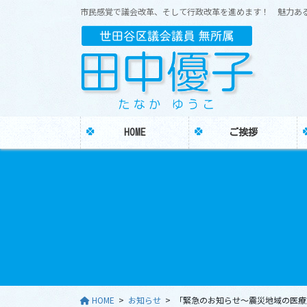
コ
ナ
市民感覚で議会改革、そして行政改革を進めます！ 魅力あ
ン
ビ
テ
ゲ
ン
ー
ツ
シ
に
ョ
移
ン
動
に
HOME
ご挨拶
移
動
HOME
お知らせ
「緊急のお知らせ～震災地域の医療