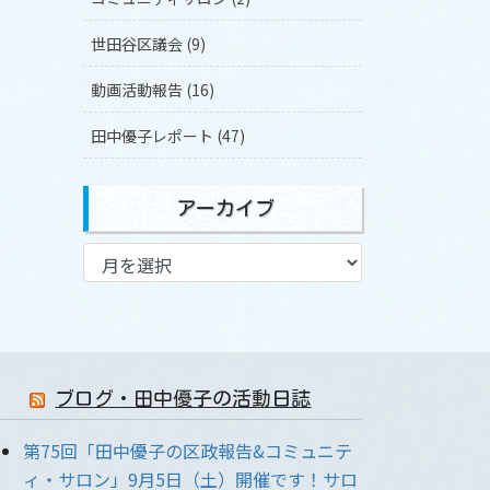
世田谷区議会 (9)
動画活動報告 (16)
田中優子レポート (47)
アーカイブ
ア
ー
カ
イ
ブ
ブログ・田中優子の活動日誌
第75回「田中優子の区政報告&コミュニテ
ィ・サロン」9月5日（土）開催です！サロ