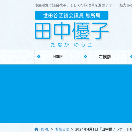
コ
ナ
市民感覚で議会改革、そして行政改革を進めます！ 魅力あ
ン
ビ
テ
ゲ
ン
ー
ツ
シ
に
ョ
移
ン
動
に
HOME
ご挨拶
移
動
HOME
お知らせ
2024年4月1日『田中優子レポート