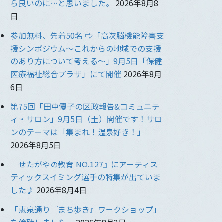
ら良いのに…と思いました。
2026年8月8
日
参加無料、先着50名 ⇨「高次脳機能障害支
援シンポジウム〜これからの地域での支援
のあり方について考える〜」9月5日「保健
医療福祉総合プラザ」にて開催
2026年8月
6日
第75回「田中優子の区政報告&コミュニテ
ィ・サロン」9月5日（土）開催です！サロ
ンのテーマは「集まれ！温泉好き！」
2026年8月5日
『せたがやの教育 NO.127』にアーティス
ティックスイミング選手の特集が出ていま
した♪
2026年8月4日
「恵泉通り『まち歩き』ワークショップ」
を傍聴しました。
2026年8月3日