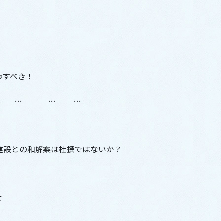
渉すべき！
 … … …
建設との和解案は杜撰ではないか？
せ