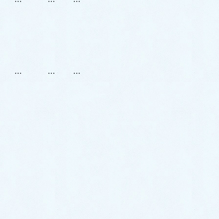
 … … …
 … … …