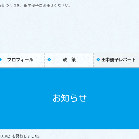
る街づくりを、田中優子にお任せください。
プロフィール
政 策
田中優子レポート
お知らせ
NO.38』を発行しました。