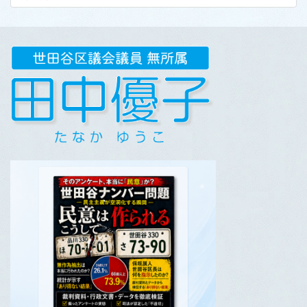
カ
イ
ブ